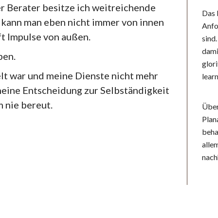
er Berater besitze ich weitreichende
Das 
 kann man eben nicht immer von innen
Anfo
ft Impulse von außen.
sind
dami
ben.
glori
lt war und meine Dienste nicht mehr
lear
meine Entscheidung zur Selbständigkeit
 nie bereut.
Über
Plan
beha
alle
nach