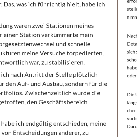
erfo
. Das, was ich für richtig hielt, habe ich
stel
nimm
dung waren zwei Stationen meines
er einen Station verkümmerte mein
Nach
Vorgesetztenwechsel und schnelle
Deta
sich
rukturen meine Versuche torpedierten,
scho
ntwortlich war, zu stabilisieren.
habe
ich nach Antritt der Stelle plötzlich
oder
ür den Auf- und Ausbau, sondern für die
rtfolios. Zwischenzeitlich wurde die
Die 
getroffen, den Geschäftsbereich
läng
eher
vorh
, habe ich endgültig entschieden, meine
Durc
 von Entscheidungen anderer, zu