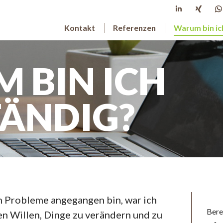
Linkedin
XING
page
page
Kontakt
Referenzen
Warum bin ic
opens
open
in
in
i
 BIN ICH
new
new
window
wind
TÄNDIG?
ch Probleme angegangen bin, war ich
Berei
n Willen, Dinge zu verändern und zu